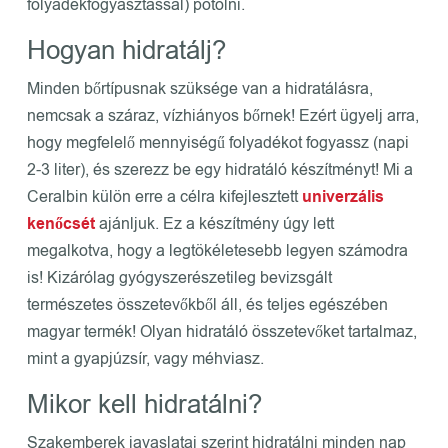
folyadékfogyasztással) pótolni.
Hogyan hidratálj?
Minden bőrtípusnak szüksége van a hidratálásra,
nemcsak a száraz, vízhiányos bőrnek! Ezért ügyelj arra,
hogy megfelelő mennyiségű folyadékot fogyassz (napi
2-3 liter), és szerezz be egy hidratáló készítményt! Mi a
Ceralbin külön erre a célra kifejlesztett
univerzális
kenőcsét
ajánljuk. Ez a készítmény úgy lett
megalkotva, hogy a legtökéletesebb legyen számodra
is! Kizárólag gyógyszerészetileg bevizsgált
természetes összetevőkből áll, és teljes egészében
magyar termék! Olyan hidratáló összetevőket tartalmaz,
mint a gyapjúzsír, vagy méhviasz.
Mikor kell hidratálni?
Szakemberek javaslatai szerint hidratálni minden nap