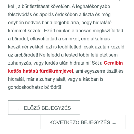
kell, a bőr tisztítását követően. A leghatékonyabb
felszívódás és ápolás érdekében a tiszta és még
enyhén nedves bőr a legjobb arra, hogy hidratáló
krémmel kezeld. Ezért miután alaposan megtisztítottad
a bőrödet, eltávolítottad a sminket, erre alkalmas
készítményekkel, ezt is leöblítetted, csak azután kezeld
az arcbőrödet! Ne feledd a tested többi felületét sem
zuhanyzás, vagy fürdés után hidratálni! Sőt a
Ceralbin
kettős hatású fürdőkrémjével
, ami egyszerre tisztít és
hidratál, már a zuhany alatt, vagy a kádban is
gondoskodhatsz bőrödről!
←
ELŐZŐ BEJEGYZÉS
KÖVETKEZŐ BEJEGYZÉS
→