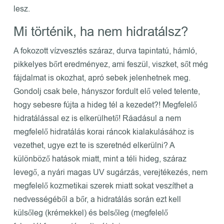
lesz.
Mi történik, ha nem hidratálsz?
A fokozott vízvesztés száraz, durva tapintatú, hámló,
pikkelyes bőrt eredményez, ami feszül, viszket, sőt még
fájdalmat is okozhat, apró sebek jelenhetnek meg.
Gondolj csak bele, hányszor fordult elő veled telente,
hogy sebesre fújta a hideg tél a kezedet?! Megfelelő
hidratálással ez is elkerülhető! Ráadásul a nem
megfelelő hidratálás korai ráncok kialakulásához is
vezethet, ugye ezt te is szeretnéd elkerülni? A
különböző hatások miatt, mint a téli hideg, száraz
levegő, a nyári magas UV sugárzás, verejtékezés, nem
megfelelő kozmetikai szerek miatt sokat veszíthet a
nedvességéből a bőr, a hidratálás során ezt kell
külsőleg (krémekkel) és belsőleg (megfelelő