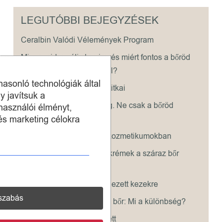
LEGUTÓBBI BEJEGYZÉSEK
Ceralbin Valódi Vélemények Program
Mi az epidermális barrier, és miért fontos a bőröd
egészsége szempontjából?
hasonló technológiák által
A száraz bőr ápolásának titkai
y javítsuk a
A hidratáló krém nem elég. Ne csak a bőröd
használói élményt,
vízpótlására gondolj!
és marketing célokra
Természetes illóolajok a kozmetikumokban
Miért jobbak a zsírosabb krémek a száraz bőr
ápolására?
Megoldás a száraz, repedezett kezekre
szabás
Érzékeny bőr vagy száraz bőr: Mi a különbség?
Bőrápolási rutin 40 év felett