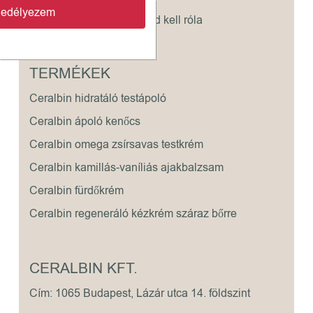
gedélyezem
A bőr: minden, amit tudnod kell róla
TERMÉKEK
Ceralbin hidratáló testápoló
Ceralbin ápoló kenőcs
Ceralbin omega zsírsavas testkrém
Ceralbin kamillás-vaníliás ajakbalzsam
Ceralbin fürdőkrém
Ceralbin regeneráló kézkrém száraz bőrre
CERALBIN KFT.
Cím: 1065 Budapest, Lázár utca 14. földszint