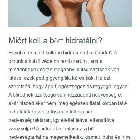
Miért kell a bőrt hidratálni?
Egyáltalán miért kellene hidratálnod a bőrödet? A
bőrünk a külső védelmi rendszerünk, ami a
mindennapok során megannyi külső hatásnak van
kitéve, ezek pedig gyengítik, károsítják. Ha azt
szeretnéd, hogy ápolt, egészséges és ragyogó legyen!
A bőrödnek szüksége van hozzáadott nedvességre,
akár hiszed akár nem, még egészen fiatal korban is! A
hidratálókrémek tartósan feltöltik a bőr
nedvességraktárait, így élettel télivé, ellenállóvá
varázsolják! A hidratálás hatására a bőr
nedveségtartalma megemelkedik, kisimul, puha és friss