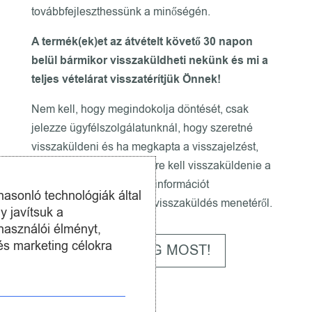
továbbfejleszthessünk a minőségén.
A termék(ek)et az átvételt követő 30 napon
belül bármikor visszaküldheti nekünk és mi a
teljes vételárat visszatérítjük Önnek!
Nem kell, hogy megindokolja döntését, csak
jelezze ügyfélszolgálatunknál, hogy szeretné
visszaküldeni és ha megkapta a visszajelzést,
akkor számlázási címünkre kell visszaküldenie a
termék(ek)et. Pontosabb információt
hasonló technológiák által
ügyfélszolgáltatunk ad a visszaküldés menetéről.
y javítsuk a
használói élményt,
és marketing célokra
VÁSÁROLJA MEG MOST!