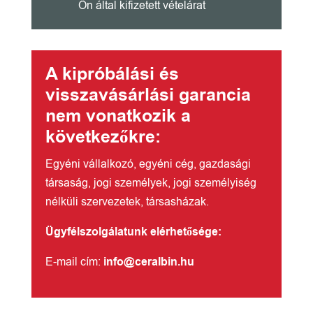
Ön által kifizetett vételárat
A kipróbálási és
visszavásárlási garancia
nem vonatkozik a
következőkre:
Egyéni vállalkozó, egyéni cég, gazdasági
társaság, jogi személyek, jogi személyiség
nélküli szervezetek, társasházak.
Ügyfélszolgálatunk elérhetősége:
E-mail cím:
info@ceralbin.hu