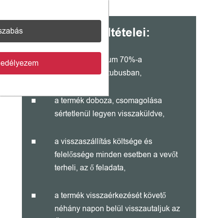
A garancia feltételei:
szabás
a termék minimum 70%-a
gedélyezem

megtalálható a tubusban,
a termék doboza, csomagolása

sértetlenül legyen visszaküldve,
a visszaszállítás költsége és

felelőssége minden esetben a vevőt
terheli, az ő feladata,
a termék visszaérkezését követő

néhány napon belül visszautaljuk az