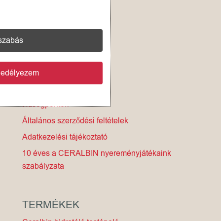
INFORMÁCIÓK
Fizetés és szállítás
szabás
Kipróbálási garancia
Történetünk
gedélyezem
Termékek
Hűségpontok
Általános szerződési feltételek
Adatkezelési tájékoztató
10 éves a CERALBIN nyereményjátékaink
szabályzata
TERMÉKEK