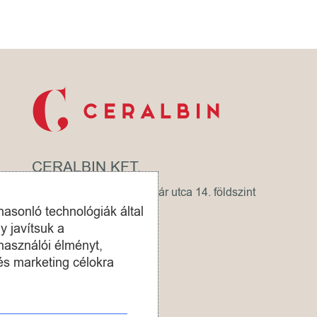
CERALBIN KFT.
Cím: 1065 Budapest, Lázár utca 14. földszint
hasonló technológiák által
Telefon:
+36 30 415 2413
y javítsuk a
használói élményt,
Email:
info@ceralbin.hu
és marketing célokra