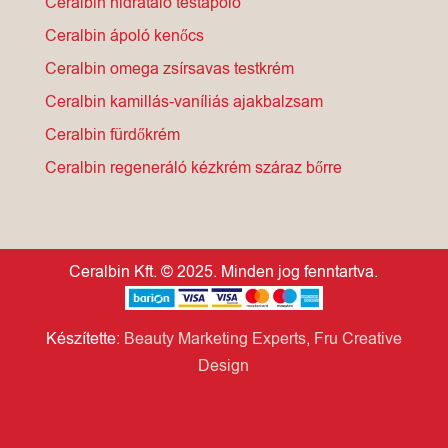
Ceralbin hidratáló testápoló
Ceralbin ápoló kenőcs
Ceralbin omega zsírsavas testkrém
Ceralbin kamillás-vaníliás ajakbalzsam
Ceralbin fürdőkrém
Ceralbin regeneráló kézkrém száraz bőrre
Ceralbin Kft. © 2025. Minden jog fenntartva.
Készítette:
Beauty Marketing Experts
,
Fru Creative
Design