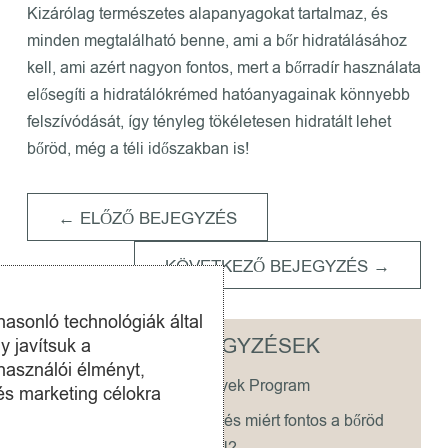
Kizárólag természetes alapanyagokat tartalmaz, és
minden megtalálható benne, ami a bőr hidratálásához
kell, ami azért nagyon fontos, mert a bőrradír használata
elősegíti a hidratálókrémed hatóanyagainak könnyebb
felszívódását, így tényleg tökéletesen hidratált lehet
bőröd, még a téli időszakban is!
←
ELŐZŐ BEJEGYZÉS
KÖVETKEZŐ BEJEGYZÉS
→
hasonló technológiák által
LEGUTÓBBI BEJEGYZÉSEK
y javítsuk a
használói élményt,
Ceralbin Valódi Vélemények Program
és marketing célokra
Mi az epidermális barrier, és miért fontos a bőröd
egészsége szempontjából?