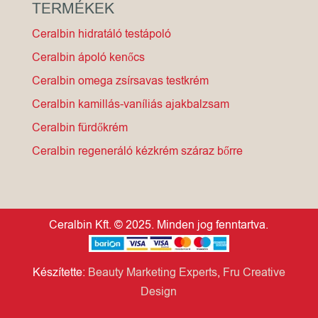
TERMÉKEK
Ceralbin hidratáló testápoló
Ceralbin ápoló kenőcs
Ceralbin omega zsírsavas testkrém
Ceralbin kamillás-vaníliás ajakbalzsam
Ceralbin fürdőkrém
Ceralbin regeneráló kézkrém száraz bőrre
Ceralbin Kft. © 2025. Minden jog fenntartva.
Készítette:
Beauty Marketing Experts
,
Fru Creative
Design