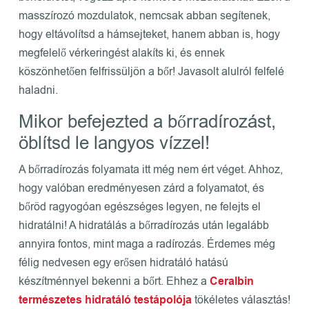
masszírozó mozdulatok, nemcsak abban segítenek,
hogy eltávolítsd a hámsejteket, hanem abban is, hogy
megfelelő vérkeringést alakíts ki, és ennek
köszönhetően felfrissüljön a bőr! Javasolt alulról felfelé
haladni.
Mikor befejezted a bőrradírozást,
öblítsd le langyos vízzel!
A bőrradírozás folyamata itt még nem ért véget. Ahhoz,
hogy valóban eredményesen zárd a folyamatot, és
bőröd ragyogóan egészséges legyen, ne felejts el
hidratálni! A hidratálás a bőrradírozás után legalább
annyira fontos, mint maga a radírozás. Érdemes még
félig nedvesen egy erősen hidratáló hatású
készítménnyel bekenni a bőrt. Ehhez a
Ceralbin
természetes hidratáló testápolója
tökéletes választás!