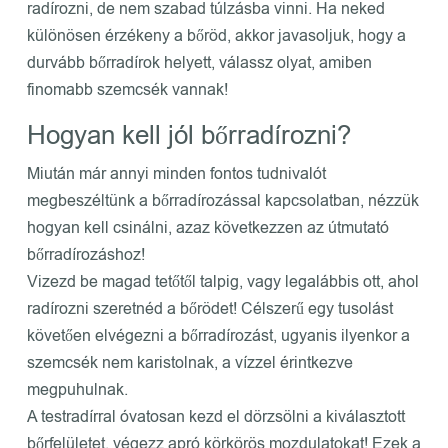
radírozni, de nem szabad túlzásba vinni. Ha neked
különösen érzékeny a bőröd, akkor javasoljuk, hogy a
durvább bőrradírok helyett, válassz olyat, amiben
finomabb szemcsék vannak!
Hogyan kell jól bőrradírozni?
Miután már annyi minden fontos tudnivalót
megbeszéltünk a bőrradírozással kapcsolatban, nézzük
hogyan kell csinálni, azaz következzen az útmutató
bőrradírozáshoz!
Vizezd be magad tetőtől talpig, vagy legalábbis ott, ahol
radírozni szeretnéd a bőrödet! Célszerű egy tusolást
követően elvégezni a bőrradírozást, ugyanis ilyenkor a
szemcsék nem karistolnak, a vízzel érintkezve
megpuhulnak.
A testradírral óvatosan kezd el dörzsölni a kiválasztott
bőrfelületet, végezz apró körkörös mozdulatokat! Ezek a