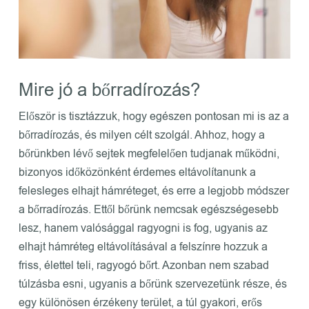
Mire jó a bőrradírozás?
Először is tisztázzuk, hogy egészen pontosan mi is az a
bőrradírozás, és milyen célt szolgál. Ahhoz, hogy a
bőrünkben lévő sejtek megfelelően tudjanak működni,
bizonyos időközönként érdemes eltávolítanunk a
felesleges elhajt hámréteget, és erre a legjobb módszer
a bőrradírozás. Ettől bőrünk nemcsak egészségesebb
lesz, hanem valósággal ragyogni is fog, ugyanis az
elhajt hámréteg eltávolításával a felszínre hozzuk a
friss, élettel teli, ragyogó bőrt. Azonban nem szabad
túlzásba esni, ugyanis a bőrünk szervezetünk része, és
egy különösen érzékeny terület, a túl gyakori, erős