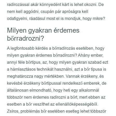
radírozással akár könnyedént kárt is lehet okozni. De
nem kell aggódni, csupán pár apróságra kell
odafigyelni, ráadásul most el is mondjuk, hogy mikre?
Milyen gyakran érdemes
bőrradrozni?
A legfontosabb kérdés a bőrradírozás esetében, hogy
milyen gyakran érdemes bőrradírozni? Ahány ember,
annyi féle bőrtípus, az, hogy milyen gyakran szabad ezt
a hámlasztásos technikát használni, azt a bőr típusa is
meghatározza nagy mértékben. Vannak érzékeny, és
kevésbé érzékeny bőrtípussal rendelkező emberek, de
általánosan elmondható, hogy heti egy alkalomnál
többször nem érdemes radírozni a bőrt, mert ebben az
esetben a bőr veszíthet az ellenállóképességéből.
Zsíros, problémás bőr esetében esetleg lehet többször