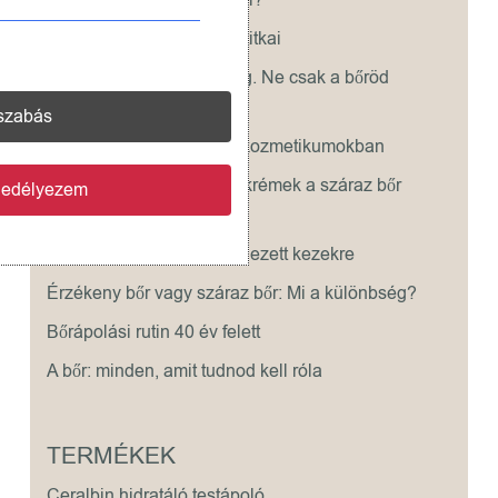
A száraz bőr ápolásának titkai
A hidratáló krém nem elég. Ne csak a bőröd
vízpótlására gondolj!
szabás
Természetes illóolajok a kozmetikumokban
Miért jobbak a zsírosabb krémek a száraz bőr
gedélyezem
ápolására?
Megoldás a száraz, repedezett kezekre
Érzékeny bőr vagy száraz bőr: Mi a különbség?
Bőrápolási rutin 40 év felett
A bőr: minden, amit tudnod kell róla
TERMÉKEK
Ceralbin hidratáló testápoló