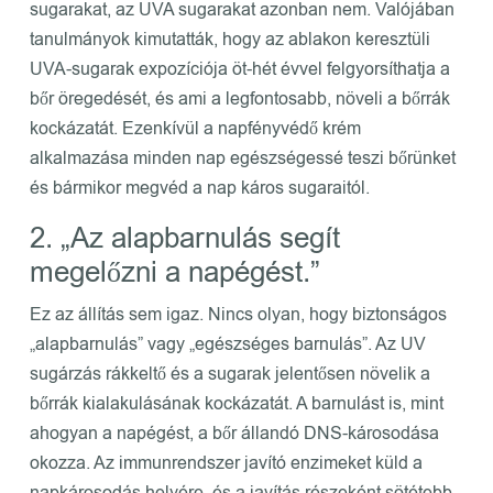
sugarakat, az UVA sugarakat azonban nem. Valójában
tanulmányok kimutatták, hogy az ablakon keresztüli
UVA-sugarak expozíciója öt-hét évvel felgyorsíthatja a
bőr öregedését, és ami a legfontosabb, növeli a bőrrák
kockázatát. Ezenkívül a napfényvédő krém
alkalmazása minden nap egészségessé teszi bőrünket
és bármikor megvéd a nap káros sugaraitól.
2. „Az alapbarnulás segít
megelőzni a napégést.”
Ez az állítás sem igaz. Nincs olyan, hogy biztonságos
„alapbarnulás” vagy „egészséges barnulás”. Az UV
sugárzás rákkeltő és a sugarak jelentősen növelik a
bőrrák kialakulásának kockázatát. A barnulást is, mint
ahogyan a napégést, a bőr állandó DNS-károsodása
okozza. Az immunrendszer javító enzimeket küld a
napkárosodás helyére, és a javítás részeként sötétebb