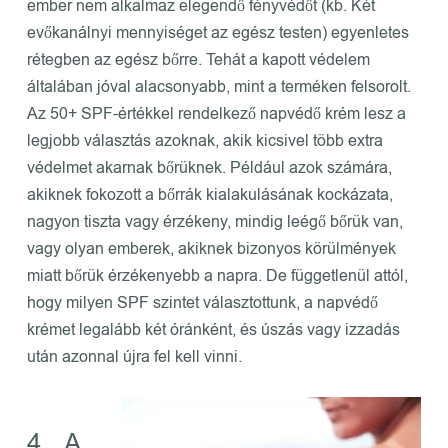
ember nem alkalmaz elegendő fényvédőt (kb. Két
evőkanálnyi mennyiséget az egész testen) egyenletes
rétegben az egész bőrre. Tehát a kapott védelem
általában jóval alacsonyabb, mint a terméken felsorolt.
Az 50+ SPF-értékkel rendelkező napvédő krém lesz a
legjobb választás azoknak, akik kicsivel több extra
védelmet akarnak bőrüknek. Például azok számára,
akiknek fokozott a bőrrák kialakulásának kockázata,
nagyon tiszta vagy érzékeny, mindig leégő bőrük van,
vagy olyan emberek, akiknek bizonyos körülmények
miatt bőrük érzékenyebb a napra. De függetlenül attól,
hogy milyen SPF szintet választottunk, a napvédő
krémet legalább két óránként, és úszás vagy izzadás
után azonnal újra fel kell vinni.
4. „A