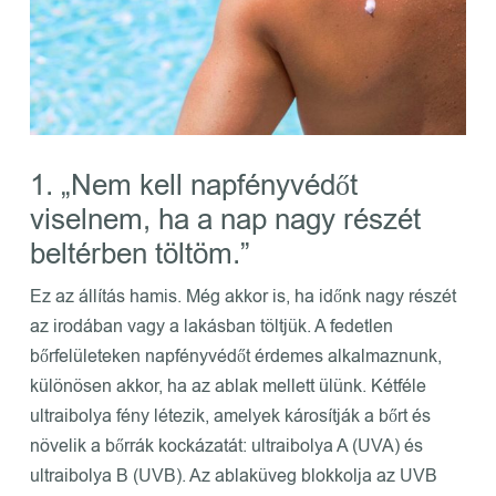
1. „Nem kell napfényvédőt
viselnem, ha a nap nagy részét
beltérben töltöm.”
Ez az állítás hamis. Még akkor is, ha időnk nagy részét
az irodában vagy a lakásban töltjük. A fedetlen
bőrfelületeken napfényvédőt érdemes alkalmaznunk,
különösen akkor, ha az ablak mellett ülünk. Kétféle
ultraibolya fény létezik, amelyek károsítják a bőrt és
növelik a bőrrák kockázatát: ultraibolya A (UVA) és
ultraibolya B (UVB). Az ablaküveg blokkolja az UVB