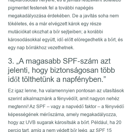
pigmentet festenek fel a további napégés
megakadályozása érdekében. De a javítás soha nem
tökéletes, és a már elvégzett károk egy része
mutációkat okozhat a bőr sejtjeiben; a korábbi
károsodásokkal együtt, idő előtt elöregedhetik a bőrt, és
egy nap bőrrákhoz vezethetnek.
3. „A magasabb SPF-szám azt
jelenti, hogy biztonságosan több
időt tölthetünk a napfényben.”
Ez igaz lenne, ha valamennyien pontosan az utasítások
szerint alkalmaznánk a fényvédőt, amit nagyon nehéz
megtenni! Az SPF – vagy a napvédő faktor – a fényvédő
képességének mérőszáma, amely megakadályozza,
hogy az UVB sugarak károsítsák a bőrt. Például, ha 20
percig tart, amíg a nem védett bőr leég, az SPF 15