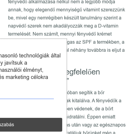
fényvédő alkalmazása nélkül nem a legjobb módja
annak, hogy elegendő mennyiségű vitamint szerezzünk
be, mivel egy nemrégiben készült tanulmány szerint a
napvédő szerek nem akadályozzák meg a D-vitamin
termelését. Nem számít, mennyi fényvédő krémet
használunk vagy milyen magas az SPF a termékben, a
nap ultraibolya sugarai közül néhány továbbra is eljut a
hasonló technológiák által
bőr mélyére.
y javítsuk a
használói élményt,
5. „A fényvédő megfelelően
és marketing célokra
hidratálja bőrünk.”
Noha a fényvédőkrémek valóban segítik a bőr
hidratálását, nem erre vannak kitalálva. A fényvédők a
nap káros sugaraival szemben védenek, de a bőrt
megfelelően nem képesek hidratálni. Éppen emiatt
szabás
nagyon fontos, hogy napozás után vagy az egésznapos
teendők elvégzése után hidratáljuk bőrünket még a