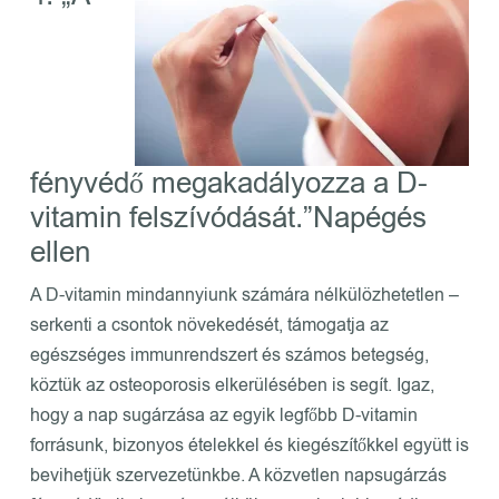
fényvédő megakadályozza a D-
vitamin felszívódását.”Napégés
ellen
A D-vitamin mindannyiunk számára nélkülözhetetlen –
serkenti a csontok növekedését, támogatja az
egészséges immunrendszert és számos betegség,
köztük az osteoporosis elkerülésében is segít. Igaz,
hogy a nap sugárzása az egyik legfőbb D-vitamin
forrásunk, bizonyos ételekkel és kiegészítőkkel együtt is
bevihetjük szervezetünkbe. A közvetlen napsugárzás