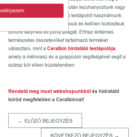
nyári időszakban is. Este miután lezuhanyoztunk vagy
gedélyezem
fürödtünk, érdemes hidratáló testápolót használnunk
bőrünkön, hogy megnyugtassuk és kellően biztosítsuk
bőrünk selymes és puha állagát. Ehhez érdemes
természetes összetevőket tartalmazó terméket
választani, mint a
Ceralbin hirdatáló testápolója
,
amely a méhviasz és a gyapjúzsír segítségével segít a
száraz bőr elleni küzdelemben.
Rendeld meg most webshopunkból
és hidratáld
bőröd megfelelően a Ceralbinnal!
←
ELŐZŐ BEJEGYZÉS
KÖVETKEZŐ BEJEGYZÉS
→