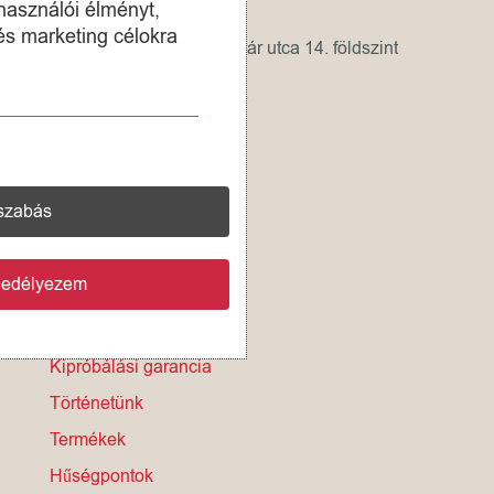
CERALBIN KFT.
használói élményt,
és marketing célokra
Cím: 1065 Budapest, Lázár utca 14. földszint
Telefon:
+36 30 415 2413
Email:
info@ceralbin.hu
szabás
gedélyezem
INFORMÁCIÓK
Fizetés és szállítás
Kipróbálási garancia
Történetünk
Termékek
Hűségpontok