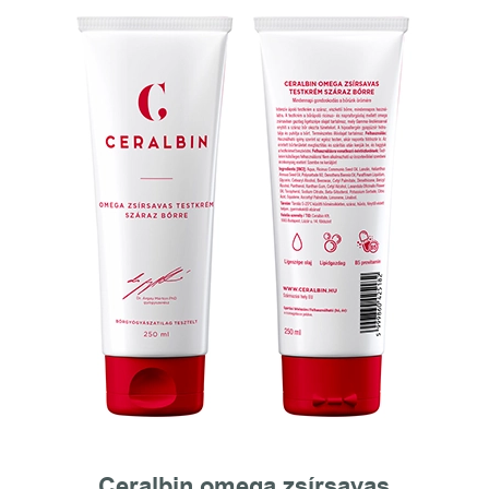
Ceralbin omega zsírsavas