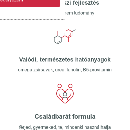
Gyógyszerészi fejlesztés
nem trend, hanem tudomány
Valódi, természetes hatóanyagok
omega zsírsavak, urea, lanolin, B5-provitamin
Családbarát formula
férjed, gyermeked, te, mindenki használhatja