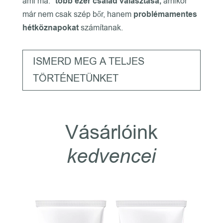
ami ma:
több ezer család választása,
amikor
már nem csak szép bőr, hanem
problémamentes
hétköznapokat
számítanak.
ISMERD MEG A TELJES
TÖRTÉNETÜNKET
Vásárlóink
kedvencei