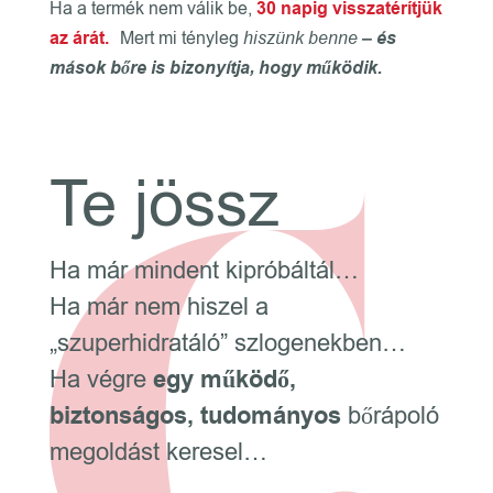
Ha a termék nem válik be,
30 napig visszatérítjük
az árát.
Mert mi tényleg
hiszünk benne
– és
mások bőre is bizonyítja, hogy működik.
Te jössz
Ha már mindent kipróbáltál…
Ha már nem hiszel a
„szuperhidratáló” szlogenekben…
Ha végre
egy működő,
biztonságos, tudományos
bőrápoló
megoldást keresel…