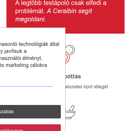
A legtöbb testápoló csak elfedi a
problémát.
A Ceralbin segít
megoldani.
hasonló technológiák által
y javítsuk a
használói élményt,
és marketing célokra
Lipidpótlás
visszaépíti a bőr természetes lipid rétegét
szabás
gedélyezem