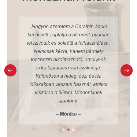
óta
„Nagyon szeretem a Ceralbin ápoló
 a
kenőcsöt! Táplálja a bőrömet, gyorsan
rve
felszívódik és sokrétű a felhasználása.
ek
t
Nemcsak kézre, hanem bármely
nak
testrészre alkalmazható, amelynek
reg
s
extra táplálásra van szüksége.
”
Különösen a hideg, őszi és téli
m
időszakban veszem hasznát, amikor
kiszárad a bőröm. Mindenkinek
ajánlom!”
– Mónika –