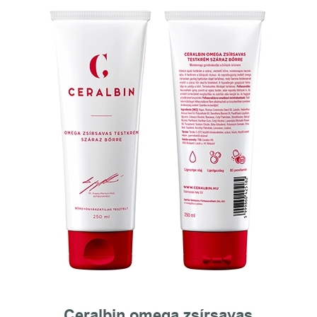
Ceralbin omega zsírsavas