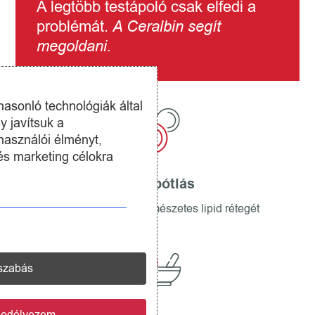
A legtöbb testápoló csak elfedi a
problémát.
A Ceralbin segít
megoldani.
hasonló technológiák által
y javítsuk a
használói élményt,
és marketing célokra
Lipidpótlás
visszaépíti a bőr természetes lipid rétegét
szabás
gedélyezem