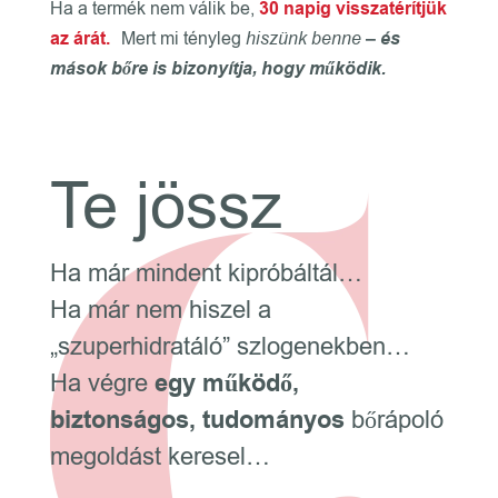
Ha a termék nem válik be,
30 napig visszatérítjük
az árát.
Mert mi tényleg
hiszünk benne
– és
mások bőre is bizonyítja, hogy működik.
Te jössz
Ha már mindent kipróbáltál…
Ha már nem hiszel a
„szuperhidratáló” szlogenekben…
Ha végre
egy működő,
biztonságos, tudományos
bőrápoló
megoldást keresel…