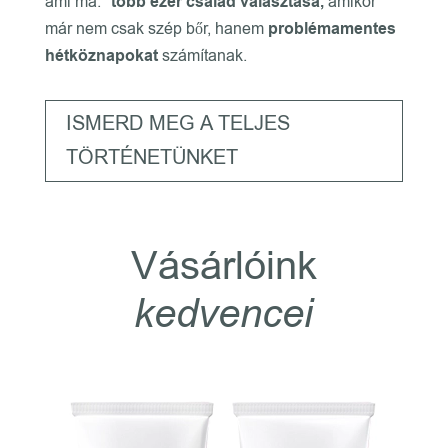
ami ma:
több ezer család választása,
amikor
már nem csak szép bőr, hanem
problémamentes
hétköznapokat
számítanak.
ISMERD MEG A TELJES
TÖRTÉNETÜNKET
Vásárlóink
kedvencei