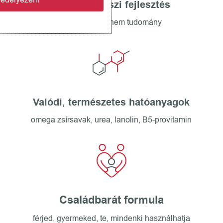
Gyógyszerészi fejlesztés
nem trend, hanem tudomány
Valódi, természetes hatóanyagok
omega zsírsavak, urea, lanolin, B5-provitamin
Családbarát formula
férjed, gyermeked, te, mindenki használhatja