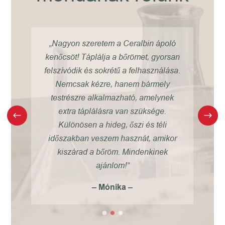
óta
„Nagyon szeretem a Ceralbin ápoló
 a
kenőcsöt! Táplálja a bőrömet, gyorsan
rve
felszívódik és sokrétű a felhasználása.
ek
t
Nemcsak kézre, hanem bármely
nak
testrészre alkalmazható, amelynek
reg
s
extra táplálásra van szüksége.
”
Különösen a hideg, őszi és téli
m
időszakban veszem hasznát, amikor
kiszárad a bőröm. Mindenkinek
ajánlom!”
– Mónika –