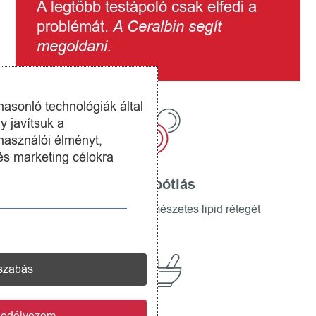
A legtöbb testápoló csak elfedi a
problémát.
A Ceralbin segít
megoldani.
hasonló technológiák által
y javítsuk a
használói élményt,
és marketing célokra
Lipidpótlás
visszaépíti a bőr természetes lipid rétegét
szabás
gedélyezem