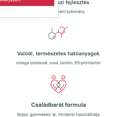
Gyógyszerészi fejlesztés
nem trend, hanem tudomány
Valódi, természetes hatóanyagok
omega zsírsavak, urea, lanolin, B5-provitamin
Családbarát formula
férjed, gyermeked, te, mindenki használhatja