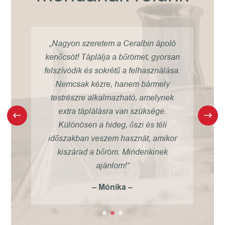
óta
„Nagyon szeretem a Ceralbin ápoló
 a
kenőcsöt! Táplálja a bőrömet, gyorsan
rve
felszívódik és sokrétű a felhasználása.
ek
t
Nemcsak kézre, hanem bármely
nak
testrészre alkalmazható, amelynek
reg
s
extra táplálásra van szüksége.
”
Különösen a hideg, őszi és téli
m
időszakban veszem hasznát, amikor
kiszárad a bőröm. Mindenkinek
ajánlom!”
– Mónika –