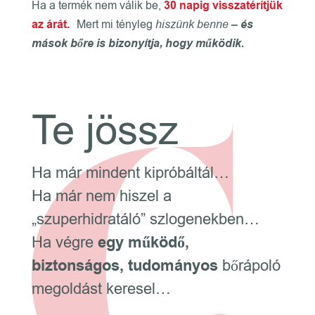
Ha a termék nem válik be,
30 napig visszatérítjük
az árát.
Mert mi tényleg
hiszünk benne
– és
mások bőre is bizonyítja, hogy működik.
Te jössz
Ha már mindent kipróbáltál…
Ha már nem hiszel a
„szuperhidratáló” szlogenekben…
Ha végre
egy működő,
biztonságos, tudományos
bőrápoló
megoldást keresel…