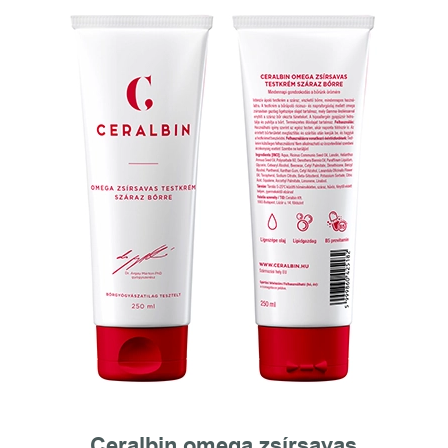
Ceralbin omega zsírsavas