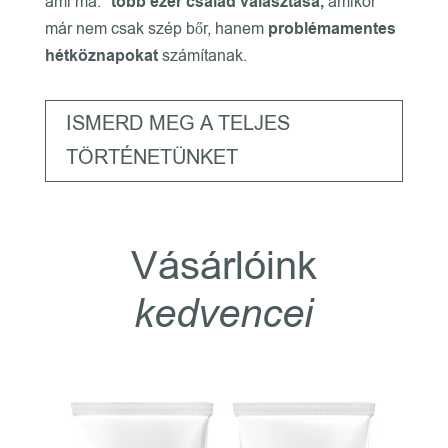
ami ma:
több ezer család választása,
amikor
már nem csak szép bőr, hanem
problémamentes
hétköznapokat
számítanak.
ISMERD MEG A TELJES
TÖRTÉNETÜNKET
Vásárlóink
kedvencei